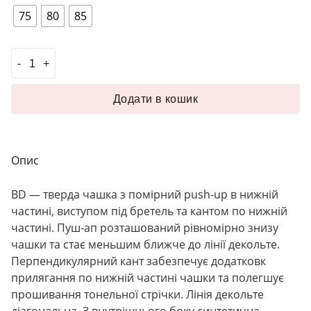
75
80
85
#Чашка з внутрішнім push-up BD чорний кількість
Додати в кошик
Опис
BD
— тверда чашка з помірний push-up в нижній
частині, виступом під бретель та кантом по нижній
частині. Пуш-ап розташований рівномірно знизу
чашки та стає меньшим ближче до лінії декольте.
Перпендикулярний кант забезпечує додатковк
прилягання по нижній частині чашки та полегшує
прошивання тонельної стрічки. Лінія декольте