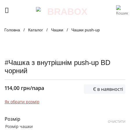
Skip
to
content
Головна
/
Каталог
/
Чашки
/
Чашки push-up
#Чашка з внутрішнім push-up BD
чорний
114,00
грн
/пара
Є в наявності
Як обрати розмір
Розмір
ОЧИСТИТИ
Розмір чашки