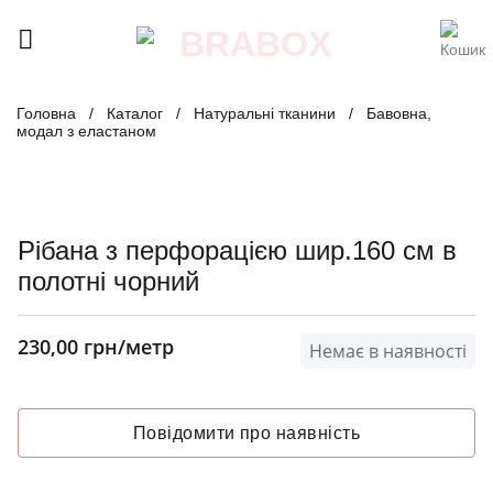
Skip
to
content
Головна
/
Каталог
/
Натуральні тканини
/
Бавовна,
модал з еластаном
Рібана з перфорацією шир.160 см в
полотні чорний
230,00
грн
/метр
Немає в наявності