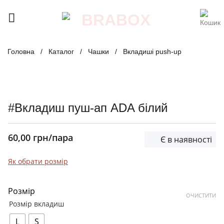
Skip
to
content
Головна
/
Каталог
/
Чашки
/
Вкладиші push-up
#Вкладиш пуш-ап ADA білий
60,00
грн
/пара
Є в наявності
Як обрати розмір
Розмір
ОЧИСТИТИ
Розмір вкладиш
L
S