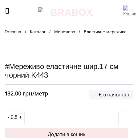
Skip
to
content
Головна
/
Каталог
/
Мереживо
/
Еластичне мереживо
#Мереживо еластичне шир.17 см
чорний K443
132,00
грн
/метр
Є в наявності
#Мереживо еластичне шир.17 см чорний K443 кількість
Додати в кошик