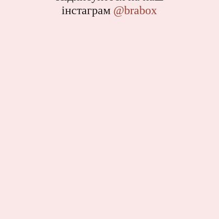
інстаграм
@brabox