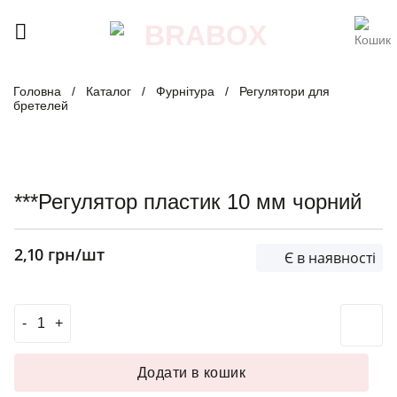
Skip
to
content
Головна
/
Каталог
/
Фурнітура
/
Регулятори для
бретелей
***Регулятор пластик 10 мм чорний
2,10
грн
/шт
Є в наявності
***Регулятор пластик 10 мм чорний кількість
Додати в кошик