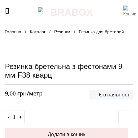
Skip
to
content
Головна
/
Каталог
/
Резинки
/
Резинка для бретелей
Резинка бретельна з фестонами 9
мм F38 кварц
9,00
грн
/метр
Є в наявності
Резинка бретельна з фестонами 9 мм F38 кварц кількіст
Додати в кошик