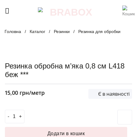
Skip
to
content
Головна
/
Каталог
/
Резинки
/
Резинка для обробки
Резинка обробна м’яка 0,8 см L418
беж ***
15,00
грн
/метр
Є в наявності
Резинка обробна м'яка 0,8 см L418 беж *** кількість
Додати в кошик