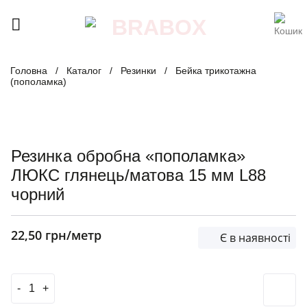
Skip
to
content
Головна
/
Каталог
/
Резинки
/
Бейка трикотажна
(пополамка)
Резинка обробна «пополамка»
ЛЮКС глянець/матова 15 мм L88
чорний
22,50
грн
/метр
Є в наявності
Резинка обробна «пополамка» ЛЮКС глянець/матова 15 