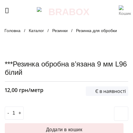
Skip
to
content
Головна
/
Каталог
/
Резинки
/
Резинка для обробки
***Резинка обробна в’язана 9 мм L96
білий
12,00
грн
/метр
Є в наявності
***Резинка обробна в'язана 9 мм L96 білий кількість
Додати в кошик