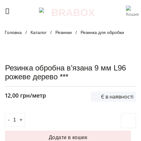
Skip
to
content
Головна
/
Каталог
/
Резинки
/
Резинка для обробки
Резинка обробна в’язана 9 мм L96
рожеве дерево ***
12,00
грн
/метр
Є в наявності
Резинка обробна в'язана 9 мм L96 рожеве дерево *** кіл
Додати в кошик