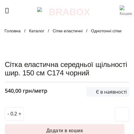
Skip
to
content
Головна
/
Каталог
/
Сітки еластичні
/
Однотонні сітки
Сітка еластична середньої щільності
шир. 150 см C174 чорний
540,00
грн
/метр
Є в наявності
Сітка еластична середньої щільності шир. 150 см C174 чо
Додати в кошик