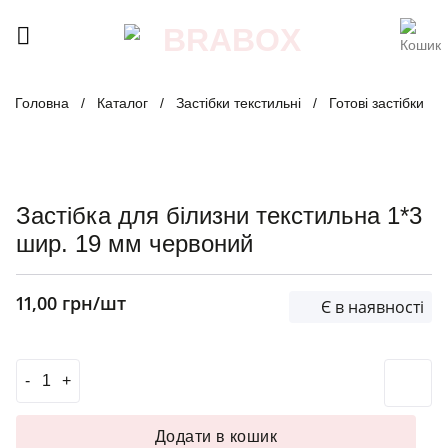
Skip
to
content
Головна
/
Каталог
/
Застібки текстильні
/
Готові застібки
Застібка для білизни текстильна 1*3
шир. 19 мм червоний
11,00
грн
/шт
Є в наявності
Застібка для білизни текстильна 1*3 шир. 19 мм червони
Додати в кошик