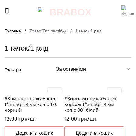
Skip
to
content
Головна
/
Товар Тип застібки
/
1 гачок/1 ряд
1 гачок/1 ряд
Фільтри
#Комплект гачки+петлі
#Комплект гачки+петлі
1*3 шир.19 мм колір 170
ворсові 1*3 шир.19 мм
чорний
колір 001 білий
12,00
грн
/шт
12,00
грн
/шт
Додати в кошик
Додати в кошик