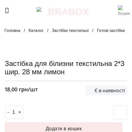
Skip
to
content
Головна
/
Каталог
/
Застібки текстильні
/
Готові застібки
Застібка для білизни текстильна 2*3
шир. 28 мм лимон
18,00
грн
/шт
Є в наявності
Застібка для білизни текстильна 2*3 шир. 28 мм лимон к
Додати в кошик