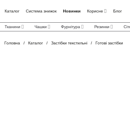
Skip
to
Каталог
Система знижок
Новинки
Корисне
Блог
content
Тканини
Чашки
Фурнітура
Резинки
Сіт
Головна
/
Каталог
/
Застібки текстильні
/
Готові застібки