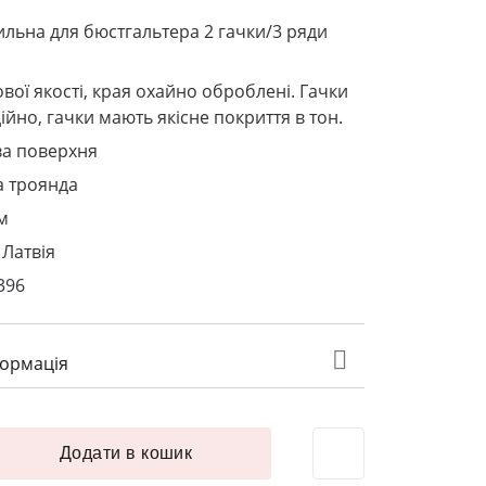
тильна для бюстгальтера 2 гачки/3 ряди
ової якості, края охайно оброблені. Гачки
ійно, гачки мають якісне покриття в тон.
ва поверхня
а троянда
м
Латвія
396
формація
 білизни текстильна 2*3 шир. 33 мм антична троянда кількі
Додати в кошик