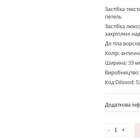
Застібка текс
петель
Застібка люкс
закріплені над
До тіла ворсо
Колір: античн
Ширина: 33 м
Виробництво: 
Код Dilovod: 5
Додаткова ін
#Застібка для