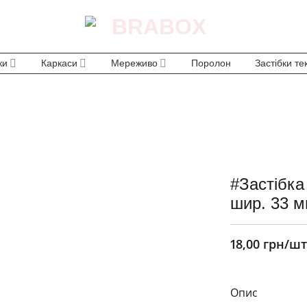
ки
Каркаси
Мереживо
Поролон
Застібки те
#Застібка
шир. 33 м
18,00
грн
/ш
Опис