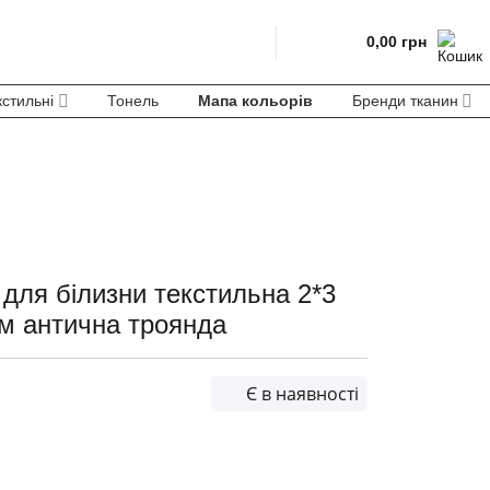
0,00
грн
кстильні
Тонель
Мапа кольорів
Бренди тканин
 для білизни текстильна 2*3
м антична троянда
т
Є в наявності