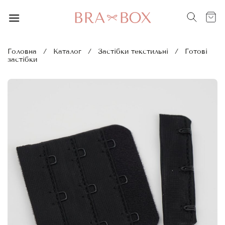
Skip
to
content
Головна
/
Каталог
/
Застібки текстильні
/
Готові
застібки